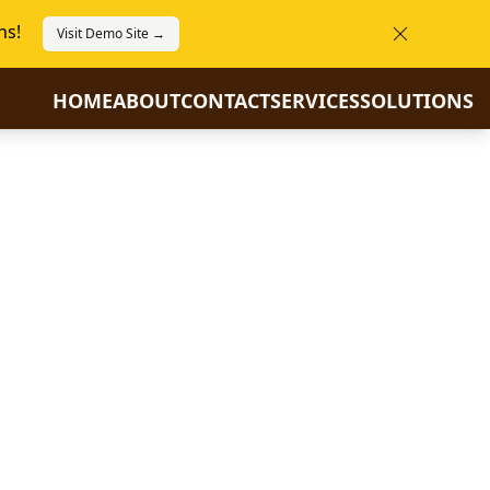
ns!
Visit Demo Site →
HOME
ABOUT
CONTACT
SERVICES
SOLUTIONS