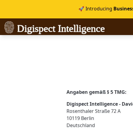
🚀 Introducing
Busines
Digispect Intelligence
Digispect Intelligence
igence
igence
Angaben gemäß § 5 TMG:
Digispect Intelligence - Da
Rosenthaler Straße 72 A
10119 Berlin
Deutschland